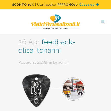
SCONTO 10%
?
Usa il codice "
PPPROMO10
"
Clicca qui
feedback-elisa-tonanni
26 Apr
feedback-
elisa-tonanni
Posted at 20:08h
in
by
admin