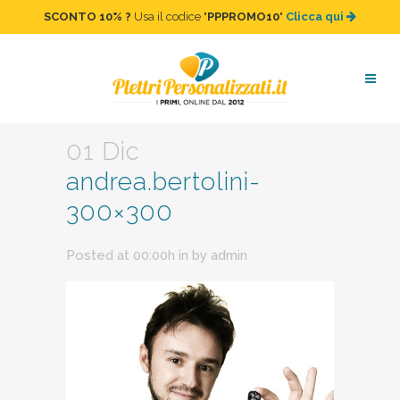
SCONTO 10%
?
Usa il codice "
PPPROMO10
"
Clicca qui
andrea.bertolini-300×300
01 Dic
andrea.bertolini-
300×300
Posted at 00:00h
in
by
admin