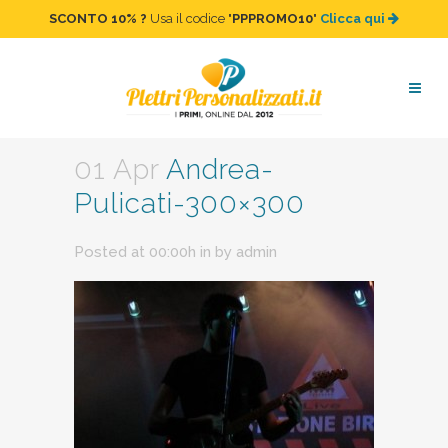
SCONTO 10%
?
Usa il codice "
PPPROMO10
"
Clicca qui
Andrea-Pulicati-300×300
01 Apr
Andrea-
Pulicati-300×300
Posted at 00:00h
in
by
admin