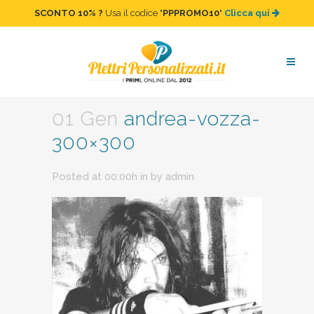
SCONTO 10%
?
Usa il codice "
PPPROMO10
"
Clicca qui
andrea-vozza-300×300
01 Gen
andrea-vozza-
300×300
Posted at 00:00h
in
by
admin