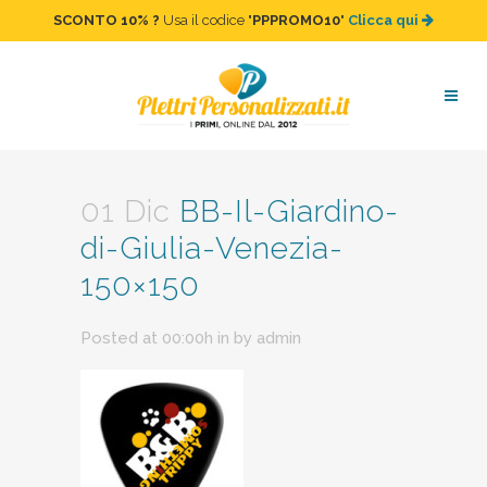
SCONTO 10%
?
Usa il codice "
PPPROMO10
"
Clicca qui
BB-Il-Giardino-di-Giulia-
Venezia-150×150
01 Dic
BB-Il-Giardino-
di-Giulia-Venezia-
150×150
Posted at 00:00h
in
by
admin