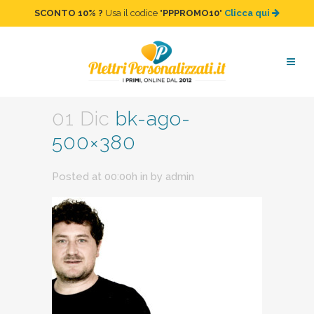
SCONTO 10%
?
Usa il codice "
PPPROMO10
"
Clicca qui
bk-ago-500×380
01 Dic
bk-ago-
500×380
Posted at 00:00h
in
by
admin