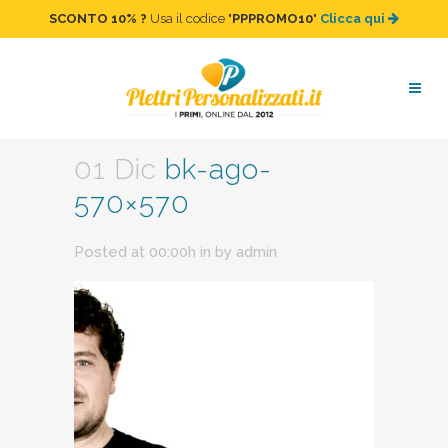
SCONTO 10%
?
Usa il codice "
PPPROMO10
"
Clicca qui
bk-ago-570×570
01 Dic
bk-ago-
570×570
Posted at 00:00h
in
by
admin