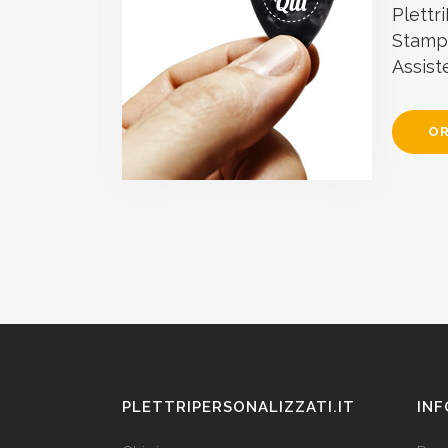
Plettri
Stampa
Assist
OR
PLETTRIPERSONALIZZATI.IT
INF