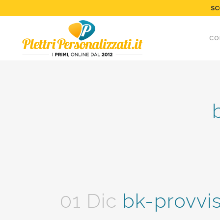
SC
CO
01 Dic
bk-provvi