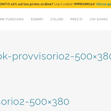
ONTO 10%
sul tuo primo ordine
?
Usa il codice "
PPPROMO10
"
Clicca q
ME FUNZIONA
ESEMPI
COLORI
PREZZI
CHI SIAMO
bk-provvisorio2-500×38
sorio2-500×380