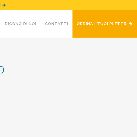
ui
DICONO DI NOI
CONTATTI
ORDINA I TUOI PLETTRI
0