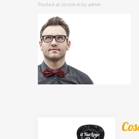
Posted at 00:00h
in
by
admin
Cos