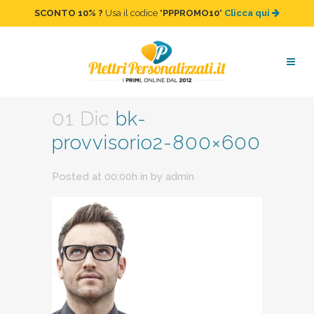
SCONTO 10%
?
Usa il codice "
PPPROMO10
"
Clicca qui
bk-provvisorio2-800×600
01 Dic
bk-
provvisorio2-800×600
Posted at 00:00h
in
by
admin