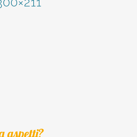
-300×211
a aspetti?