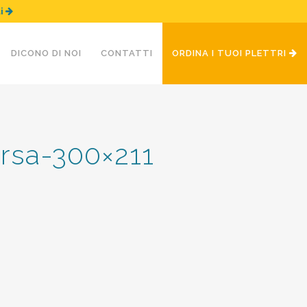
ui
DICONO DI NOI
CONTATTI
ORDINA I TUOI PLETTRI
ersa-300×211