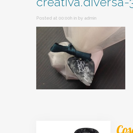
creativa.diversa
Posted at 00:00h
in
by
admin
Cos