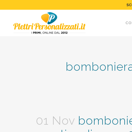
SC
CO
bomboniera-
01 Nov
bombonier