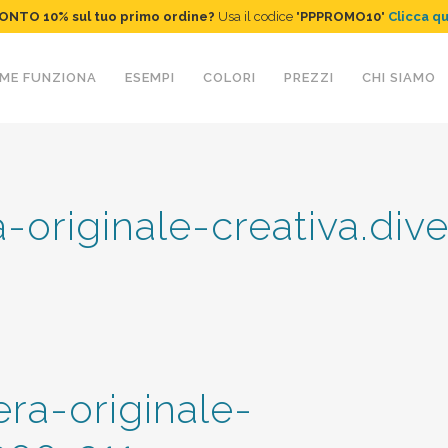
ONTO 10%
sul tuo primo ordine
?
Usa il codice "
PPPROMO10
"
Clicca q
ME FUNZIONA
ESEMPI
COLORI
PREZZI
CHI SIAMO
originale-creativa.div
a-originale-