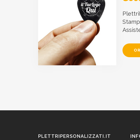
Plettri
Stampa
Assist
OR
PLETTRIPERSONALIZZATI.IT
INF