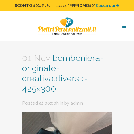
SCONTO 10%
?
Usa il codice "
PPPROMO10
"
Clicca qui
bomboniera-originale-
creativa.diversa-425×300
01 Nov
bomboniera-
originale-
creativa.diversa-
425×300
Posted at 00:00h
in
by
admin