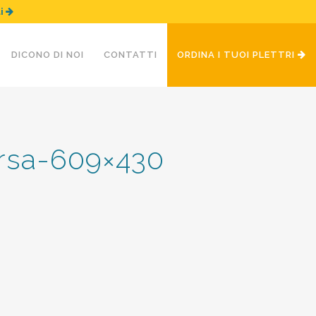
ui
DICONO DI NOI
CONTATTI
ORDINA I TUOI PLETTRI
ersa-609×430