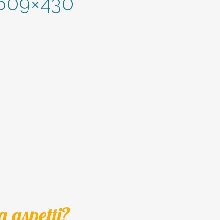
-609×430
a aspetti?