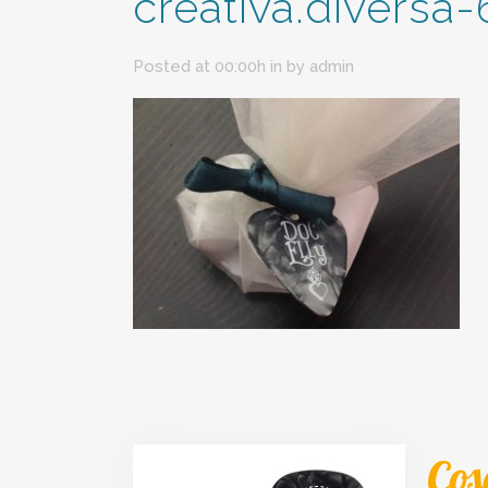
creativa.diversa
Posted at 00:00h
in
by
admin
Cos