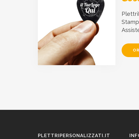
Plettri
Stampa
Assist
OR
PLETTRIPERSONALIZZATI.IT
INF