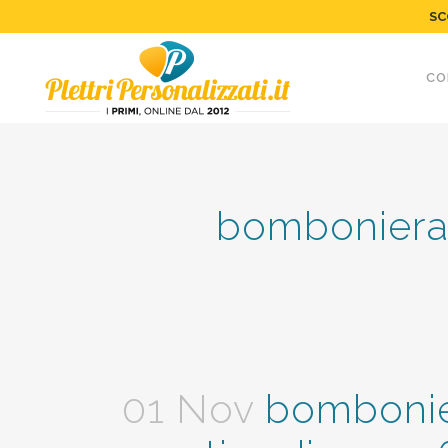
SC
CO
bomboniera-
01 Nov
bombonier