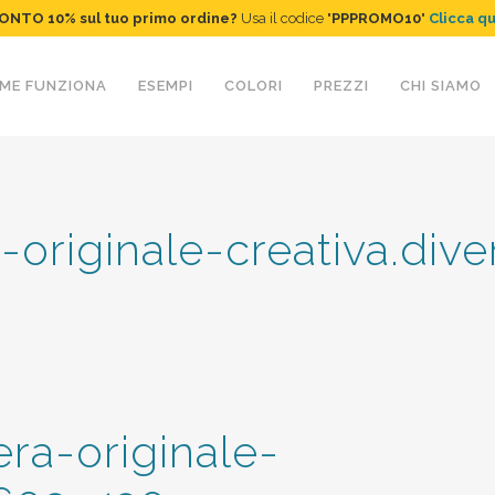
ONTO 10%
sul tuo primo ordine
?
Usa il codice "
PPPROMO10
"
Clicca q
ME FUNZIONA
ESEMPI
COLORI
PREZZI
CHI SIAMO
originale-creativa.div
a-originale-