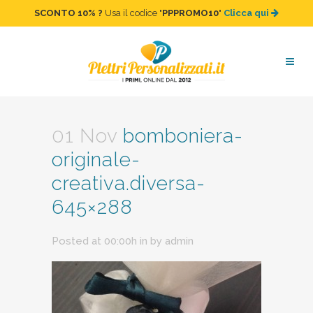
SCONTO 10%
?
Usa il codice "
PPPROMO10
"
Clicca qui
bomboniera-originale-
creativa.diversa-645×288
01 Nov
bomboniera-
originale-
creativa.diversa-
645×288
Posted at 00:00h
in
by
admin