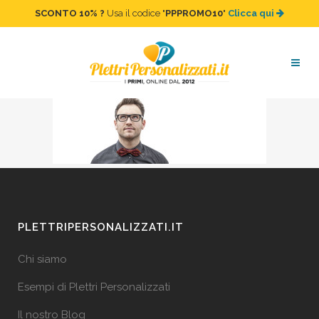
SCONTO 10%
?
Usa il codice "
PPPROMO10
"
Clicca qui
bk-provvisorio2
PLETTRIPERSONALIZZATI.IT
Chi siamo
Esempi di Plettri Personalizzati
Il nostro Blog