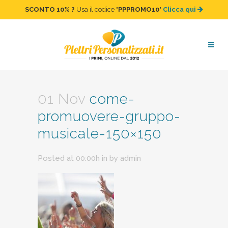
SCONTO 10%
?
Usa il codice "
PPPROMO10
"
Clicca qui
come-promuovere-gruppo-
musicale-150×150
01 Nov
come-
promuovere-gruppo-
musicale-150×150
Posted at 00:00h
in
by
admin