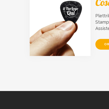
Cos
Plettri
Stampa
Assist
OR