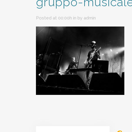
gruppo-musical
Posted at 00:00h
in
by
admin