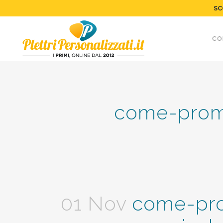
SC
CO
come-prom
01 Nov
come-pro