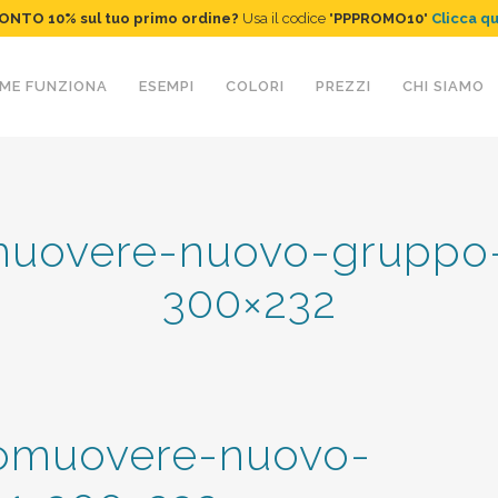
ONTO 10%
sul tuo primo ordine
?
Usa il codice "
PPPROMO10
"
Clicca q
ME FUNZIONA
ESEMPI
COLORI
PREZZI
CHI SIAMO
uovere-nuovo-gruppo-
300×232
muovere-nuovo-