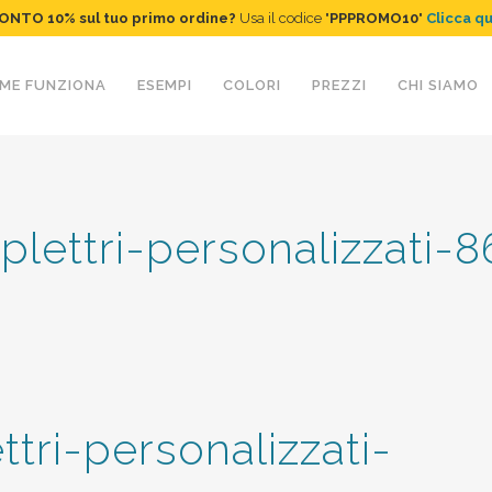
ONTO 10%
sul tuo primo ordine
?
Usa il codice "
PPPROMO10
"
Clicca q
ME FUNZIONA
ESEMPI
COLORI
PREZZI
CHI SIAMO
plettri-personalizzati-
tri-personalizzati-