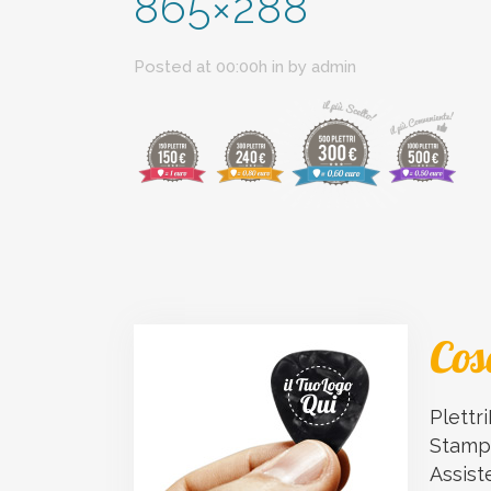
865×288
Posted at 00:00h
in
by
admin
Cos
Plettri
Stampa
Assist