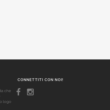
CONNETTITI CON NOI!
ida che
e
uo logo