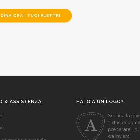
DINA ORA I TUOI PLETTRI
O & ASSISTENZA
HAI GIÀ UN LOGO?
zi
Scarica la gu
ti illustra com
ri
preparare il t
da inviarci.