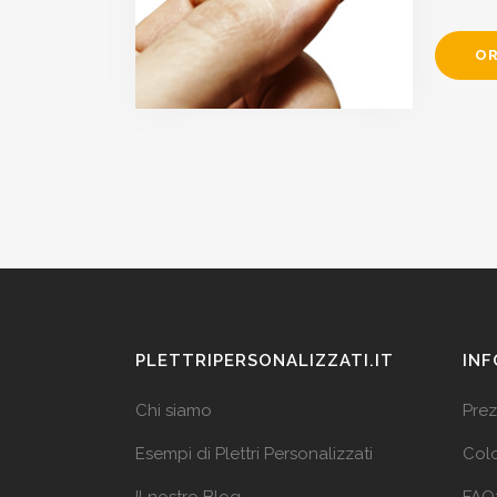
OR
PLETTRIPERSONALIZZATI.IT
INF
Chi siamo
Prez
Esempi di Plettri Personalizzati
Colo