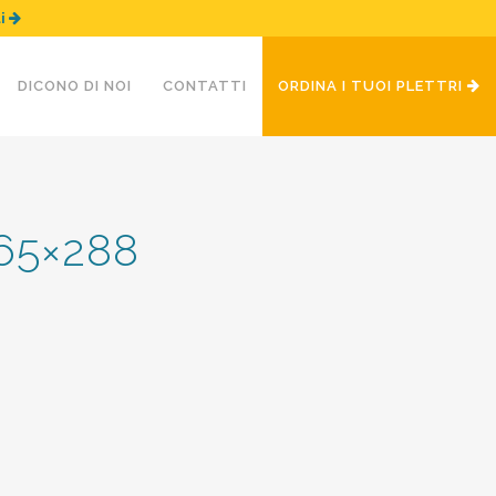
ui
DICONO DI NOI
CONTATTI
ORDINA I TUOI PLETTRI
865×288