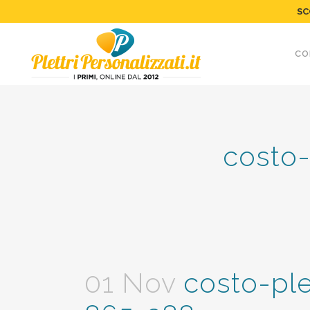
SC
CO
costo-
01 Nov
costo-plet