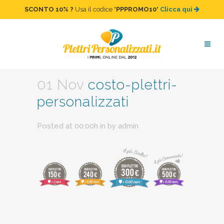
SCONTO 10%
?
Usa il codice "
PPPROMO10
"
Clicca qui
costo-plettri-personalizzati
01 Nov
costo-plettri-
personalizzati
Posted at 00:00h
in
by
admin