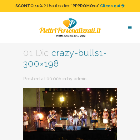
SCONTO 10%
?
Usa il codice "
PPPROMO10
"
Clicca qui
crazy-bulls1-300×198
01 Dic
crazy-bulls1-
300×198
Posted at 00:00h
in
by
admin