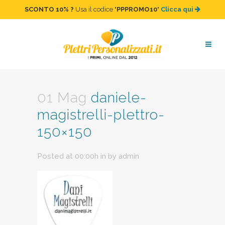
SCONTO 10%
?
Usa il codice "
PPPROMO10
"
Clicca qui
daniele-magistrelli-plettro-
150×150
01 Mag
daniele-
magistrelli-plettro-
150×150
Posted at 00:00h
in
by
admin