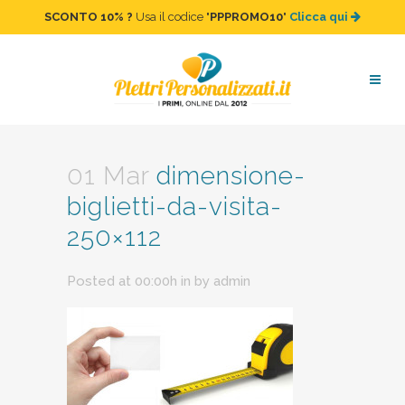
SCONTO 10%
?
Usa il codice "
PPPROMO10
"
Clicca qui
dimensione-biglietti-da-
visita-250×112
01 Mar
dimensione-
biglietti-da-visita-
250×112
Posted at 00:00h
in
by
admin