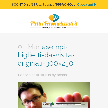
SCONTO 10%
?
Usa il codice "
PPPROMO10
"
Clicca qui
esempi-biglietti-da-visita-
originali-300×230
01 Mar
esempi-
biglietti-da-visita-
originali-300×230
Posted at 00:00h
in
by
admin