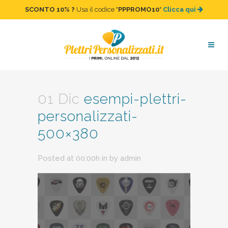
SCONTO 10%
?
Usa il codice "
PPPROMO10
"
Clicca qui
esempi-plettri-
personalizzati-500×380
01 Dic
esempi-plettri-
personalizzati-
500×380
Posted at 00:00h
in
by
admin