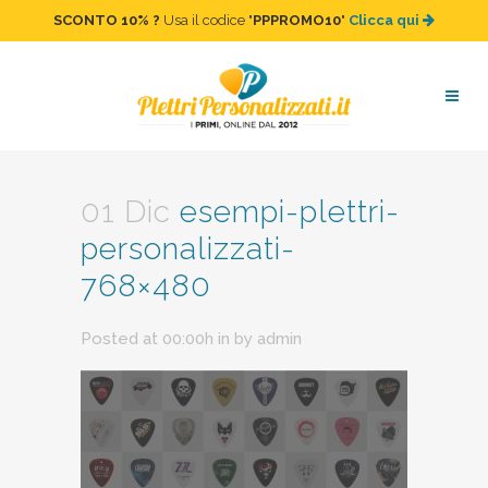
SCONTO 10%
?
Usa il codice "
PPPROMO10
"
Clicca qui
esempi-plettri-
personalizzati-768×480
01 Dic
esempi-plettri-
personalizzati-
768×480
Posted at 00:00h
in
by
admin