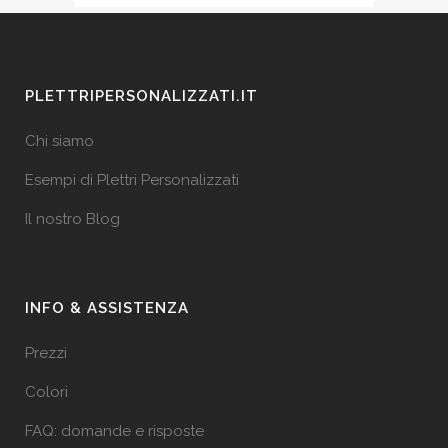
PLETTRIPERSONALIZZATI.IT
Chi siamo
Esempi di Plettri Personalizzati
Il nostro Blog
INFO & ASSISTENZA
Prezzi
Colori
FAQ: domande e risposte