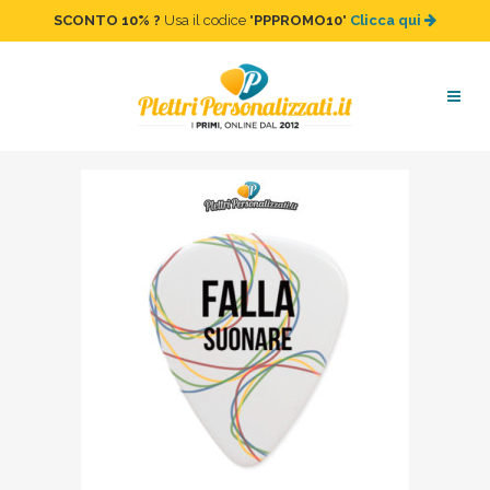
SCONTO 10%
?
Usa il codice "
PPPROMO10
"
Clicca qui
plettri-personalizzati-
Tommaso_UNHCR