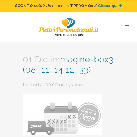
SCONTO 10%
?
Usa il codice "
PPPROMO10
"
Clicca qui
immagine-box3 (08_11_14
12_33)
01 Dic
immagine-box3
(08_11_14 12_33)
Posted at 00:00h
in
by
admin