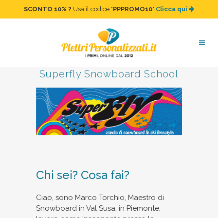
SCONTO 10%
?
Usa il codice "
PPPROMO10
"
Clicca qui
Intervista a Marco Torchio di
Superfly Snowboard School
Chi sei? Cosa fai?
Ciao, sono Marco Torchio, Maestro di
Snowboard in Val Susa, in Piemonte,