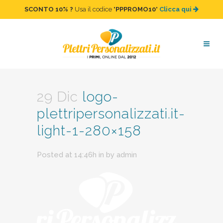
SCONTO 10%
?
Usa il codice "
PPPROMO10
"
Clicca qui
logo-plettripersonalizzati.it-
light-1-280×158
29 Dic
logo-
plettripersonalizzati.it-
light-1-280×158
Posted at 14:46h
in
by
admin