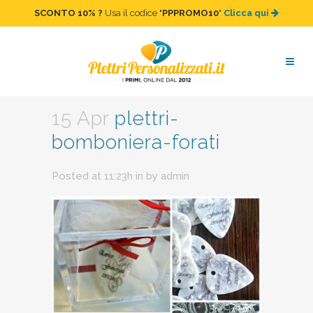
SCONTO 10%
?
Usa il codice "
PPPROMO10
"
Clicca qui
plettri-bomboniera-forati
15 Apr
plettri-
bomboniera-forati
Posted at 11:23h
in
by
admin