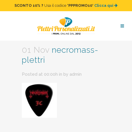
SCONTO 10%
?
Usa il codice "
PPPROMO10
"
Clicca qui
necromass-plettri
01 Nov
necromass-
plettri
Posted at 00:00h
in
by
admin