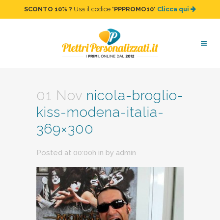
SCONTO 10%
?
Usa il codice "
PPPROMO10
"
Clicca qui
nicola-broglio-kiss-modena-
italia-369×300
01 Nov
nicola-broglio-
kiss-modena-italia-
369×300
Posted at 00:00h
in
by
admin