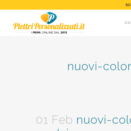
SC
CO
nuovi-color
01 Feb
nuovi-colo