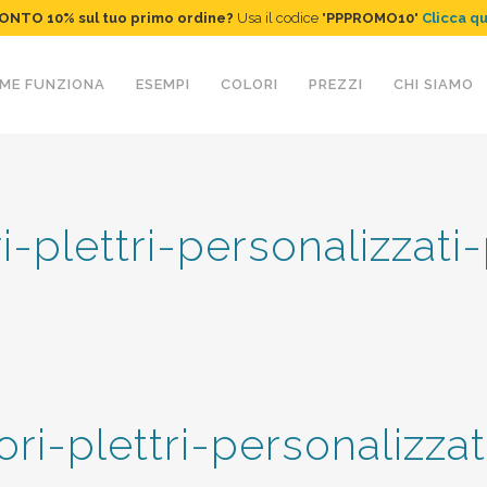
ONTO 10%
sul tuo primo ordine
?
Usa il codice "
PPPROMO10
"
Clicca q
ME FUNZIONA
ESEMPI
COLORI
PREZZI
CHI SIAMO
i-plettri-personalizzat
ri-plettri-personalizzat