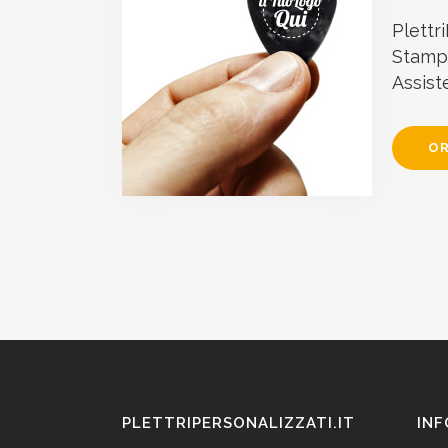
Plettri
Stampa
Assist
OR
PLETTRIPERSONALIZZATI.IT
INF