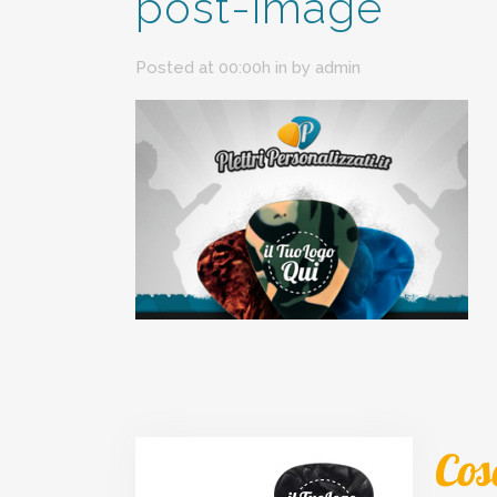
post-image
Posted at 00:00h
in
by
admin
Cos