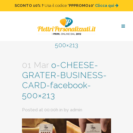
SCONTO 10%
?
Usa il codice "
PPPROMO10
"
Clicca qui
o-CHEESE-GRATER-
BUSINESS-CARD-facebook-
500×213
01 Mar
o-CHEESE-
GRATER-BUSINESS-
CARD-facebook-
500×213
Posted at 00:00h
in
by
admin