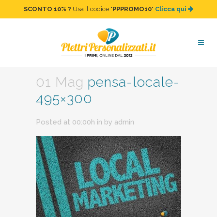
SCONTO 10%
?
Usa il codice "
PPPROMO10
"
Clicca qui
pensa-locale-495×300
01 Mag
pensa-locale-
495×300
Posted at 00:00h
in
by
admin