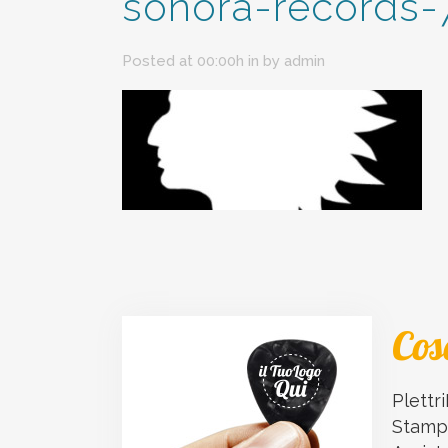
sonora-records-
Posted at 00:00h
in
by
admin
Cos
Plettri
Stampa