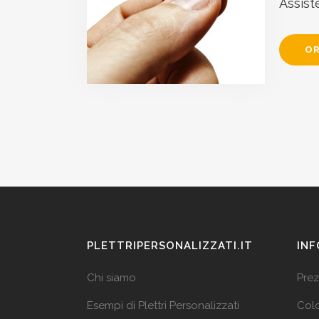
Assist
OR
PLETTRIPERSONALIZZATI.IT
INF
Chi siamo
Prez
Esempi di Plettri Personalizzati
Colo