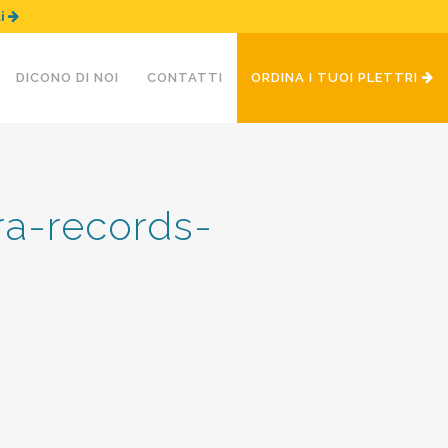
ui
DICONO DI NOI
CONTATTI
ORDINA I TUOI PLETTRI
ora-records-