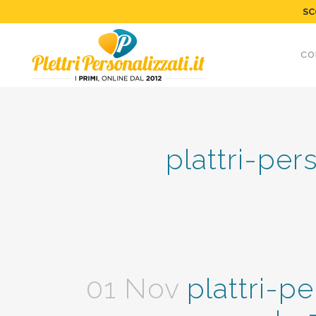
SC
CO
plattri-per
01 Nov
plattri-pe