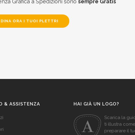
enza Grafica a Spedizioni sono
sempre Gratis
DINA ORA I TUOI PLETTRI
O & ASSISTENZA
HAI GIÀ UN LOGO?
zi
Scarica la gu
ti illustra com
ri
preparare il t