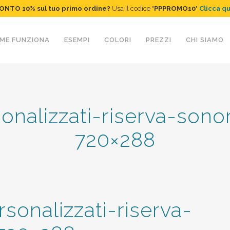
ONTO 10%
sul tuo primo ordine
?
Usa il codice "
PPPROMO10
"
Clicca q
ME FUNZIONA
ESEMPI
COLORI
PREZZI
CHI SIAMO
sonalizzati-riserva-son
720×288
rsonalizzati-riserva-