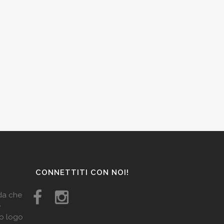
CONNETTITI CON NOI!
ida che
e
uo logo