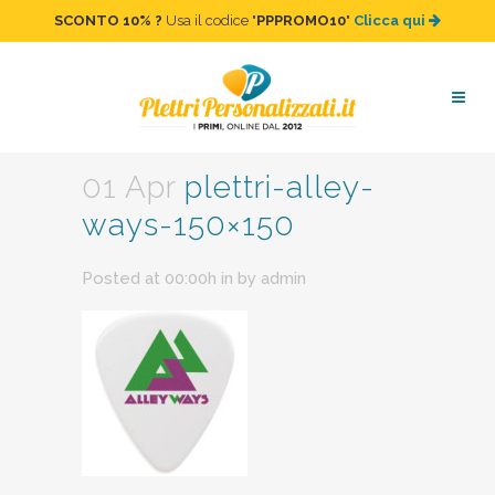
SCONTO 10%
?
Usa il codice "
PPPROMO10
"
Clicca qui
plettri-alley-ways-150×150
01 Apr
plettri-alley-
ways-150×150
Posted at 00:00h
in
by
admin