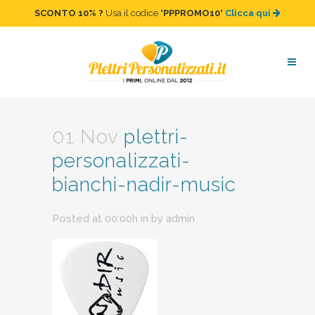
SCONTO 10%
?
Usa il codice "
PPPROMO10
"
Clicca qui
plettri-personalizzati-
bianchi-nadir-music
01 Nov
plettri-
personalizzati-
bianchi-nadir-music
Posted at 00:00h
in
by
admin