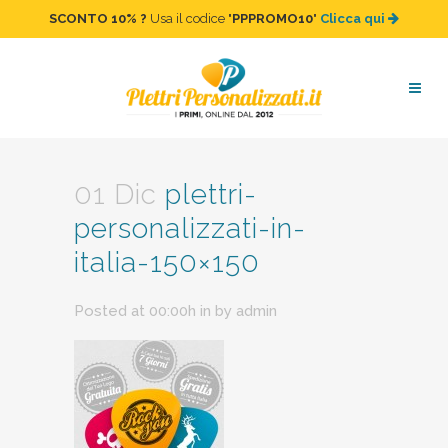
SCONTO 10%
?
Usa il codice "
PPPROMO10
"
Clicca qui
plettri-personalizzati-in-
italia-150×150
01 Dic
plettri-
personalizzati-in-
italia-150×150
Posted at 00:00h
in
by
admin