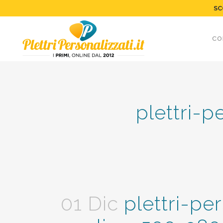
SC
CO
plettri-p
01 Dic
plettri-pe