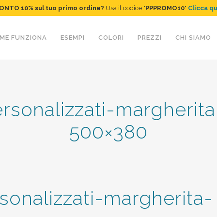
ONTO 10%
sul tuo primo ordine
?
Usa il codice "
PPPROMO10
"
Clicca q
ME FUNZIONA
ESEMPI
COLORI
PREZZI
CHI SIAMO
ersonalizzati-margherit
500×380
rsonalizzati-margherita-