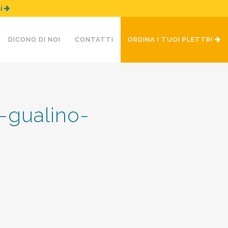
ui
DICONO DI NOI
CONTATTI
ORDINA I TUOI PLETTRI
a-gualino-