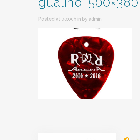
gualino-500×380
Posted at 00:00h
in
by
admin