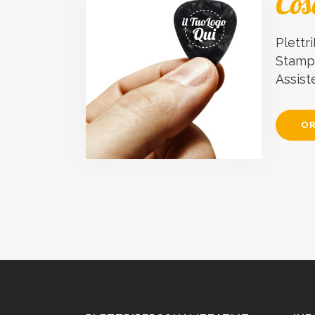
Cos
Plettri
Stampa
Assist
OR