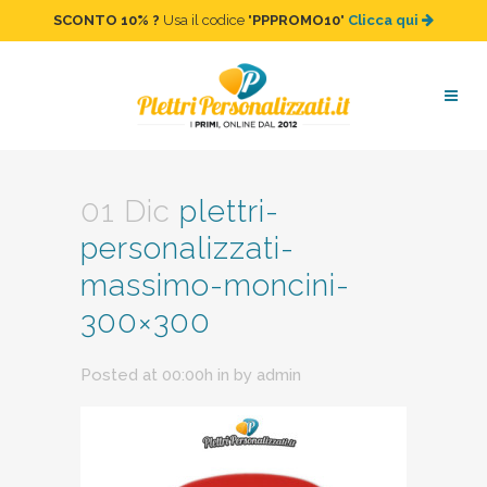
SCONTO 10%
?
Usa il codice "
PPPROMO10
"
Clicca qui
plettri-personalizzati-
massimo-moncini-300×300
01 Dic
plettri-
personalizzati-
massimo-moncini-
300×300
Posted at 00:00h
in
by
admin