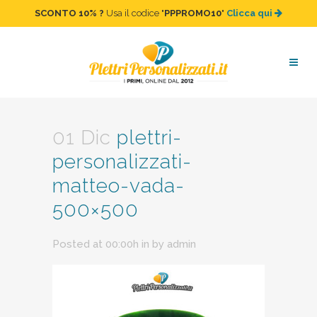
SCONTO 10%
?
Usa il codice "
PPPROMO10
"
Clicca qui
plettri-personalizzati-
matteo-vada-500×500
01 Dic
plettri-
personalizzati-
matteo-vada-
500×500
Posted at 00:00h
in
by
admin