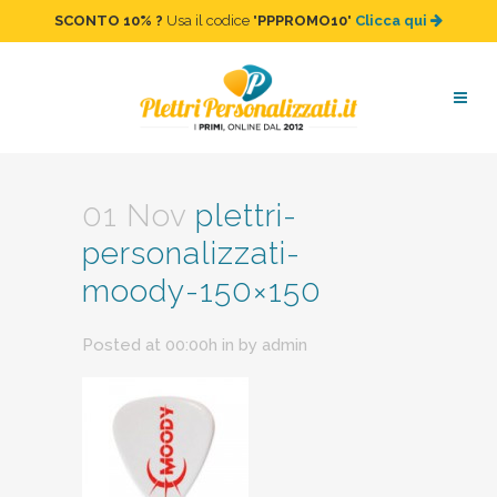
SCONTO 10%
?
Usa il codice "
PPPROMO10
"
Clicca qui
plettri-personalizzati-
moody-150×150
01 Nov
plettri-
personalizzati-
moody-150×150
Posted at 00:00h
in
by
admin