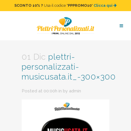
SCONTO 10%
?
Usa il codice "
PPPROMO10
"
Clicca qui
plettri-personalizzati-
musicusata.it_-300×300
01 Dic
plettri-
personalizzati-
musicusata.it_-300×300
Posted at 00:00h
in
by
admin