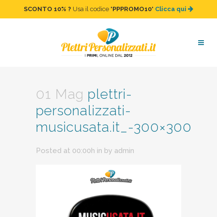
SCONTO 10%
?
Usa il codice "
PPPROMO10
"
Clicca qui
plettri-personalizzati-
musicusata.it_-300×300
01 Mag
plettri-
personalizzati-
musicusata.it_-300×300
Posted at 00:00h
in
by
admin