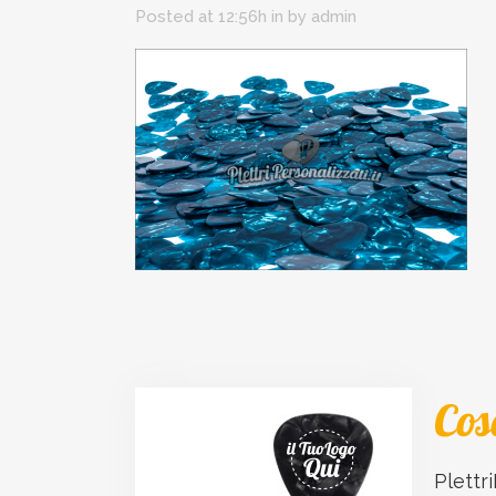
Posted at 12:56h
in
by
admin
Cos
Plettri