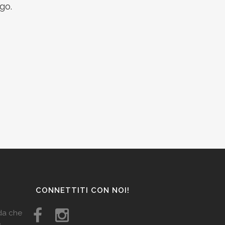
go.
CONNETTITI CON NOI!
ida che
e