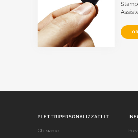
Stampa
Assist
OR
PLETTRIPERSONALIZZATI.IT
INF
Chi siamo
Prez