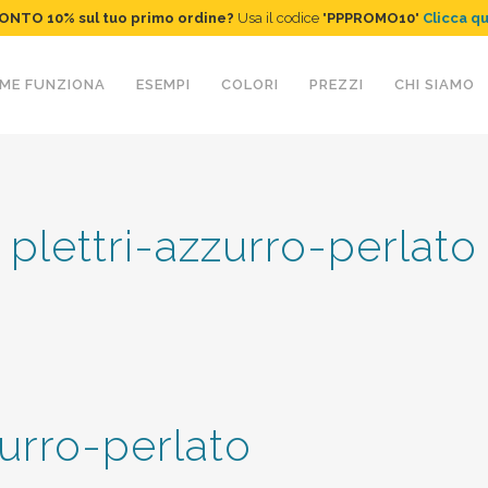
ONTO 10%
sul tuo primo ordine
?
Usa il codice "
PPPROMO10
"
Clicca q
ME FUNZIONA
ESEMPI
COLORI
PREZZI
CHI SIAMO
plettri-azzurro-perlato
zurro-perlato