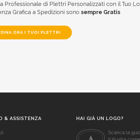
 Professionale di Plettri Personalizzati con il Tuo Lo
enza Grafica a Spedizioni sono
sempre Gratis
DINA ORA I TUOI PLETTRI
O & ASSISTENZA
HAI GIÀ UN LOGO?
zi
Scarica la gu
ti illustra com