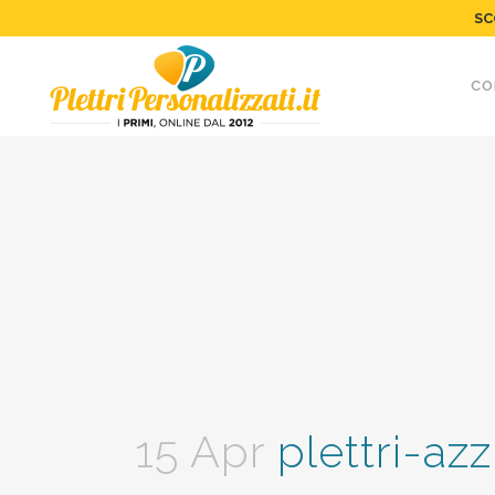
SC
CO
15 Apr
plettri-az