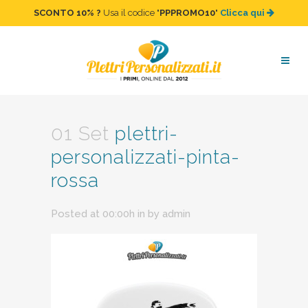
SCONTO 10%
?
Usa il codice "
PPPROMO10
"
Clicca qui
plettri-personalizzati-pinta-
rossa
01 Set
plettri-
personalizzati-pinta-
rossa
Posted at 00:00h
in
by
admin