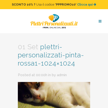
SCONTO 10%
?
Usa il codice "
PPPROMO10
"
Clicca qui
plettri-personalizzati-pinta-
rossa1-1024×1024
01 Set
plettri-
personalizzati-pinta-
rossa1-1024×1024
Posted at 00:00h
in
by
admin