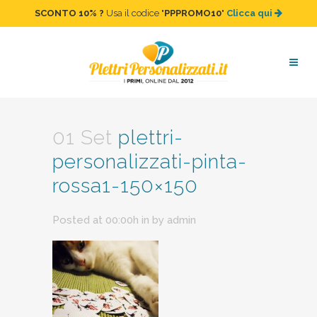
SCONTO 10%
?
Usa il codice "
PPPROMO10
"
Clicca qui
plettri-personalizzati-pinta-
rossa1-150×150
01 Set
plettri-
personalizzati-pinta-
rossa1-150×150
Posted at 00:00h
in
by
admin