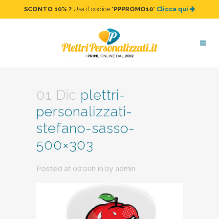
SCONTO 10%
?
Usa il codice "
PPPROMO10
"
Clicca qui
plettri-personalizzati-
stefano-sasso-500×303
01 Dic
plettri-
personalizzati-
stefano-sasso-
500×303
Posted at 00:00h
in
by
admin