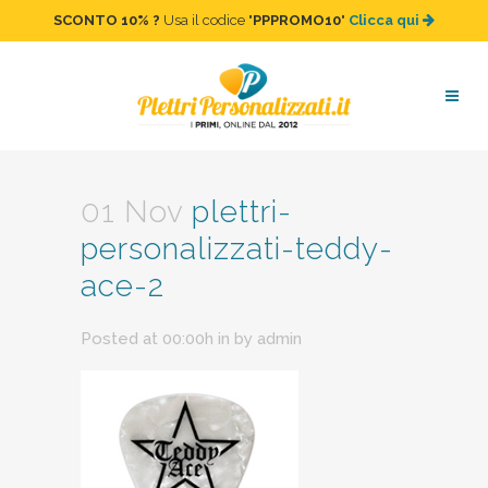
SCONTO 10%
?
Usa il codice "
PPPROMO10
"
Clicca qui
plettri-personalizzati-teddy-
ace-2
01 Nov
plettri-
personalizzati-teddy-
ace-2
Posted at 00:00h
in
by
admin